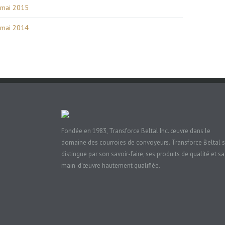
mai 2015
mai 2014
Fondée en 1983, Transforce Beltal Inc. œuvre dans le
domaine des courroies de convoyeurs. Transforce Beltal 
distingue par son savoir-faire, ses produits de qualité et sa
main-d’œuvre hautement qualifiée.