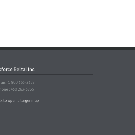
force Beltal Inc.
rais : 1 800 363-2358
hone : 450 263-3735