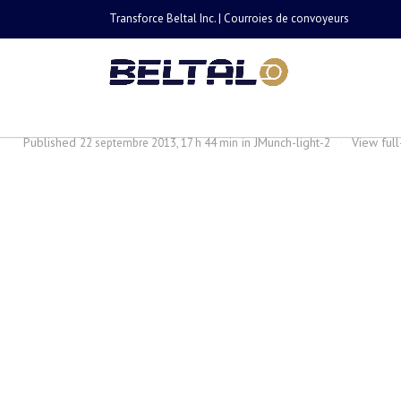
Transforce Beltal Inc. | Courroies de convoyeurs
JMunch-light-2
Published
in
JMunch-light-2
·
View ful
22 septembre 2013, 17 h 44 min