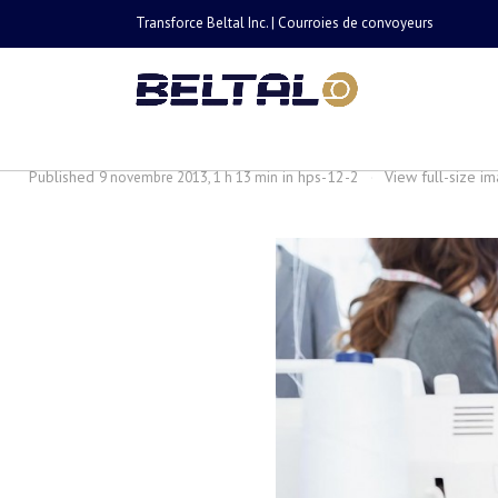
Transforce Beltal Inc. | Courroies de convoyeurs
hps-12-2
Published
in
hps-12-2
·
View full-size i
9 novembre 2013, 1 h 13 min