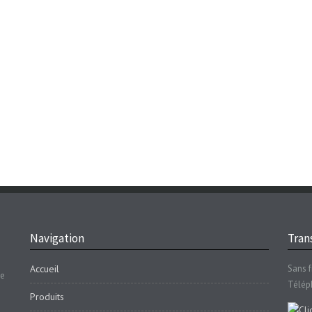
Navigation
Trans
Accueil
Sans f
se
Télép
Produits