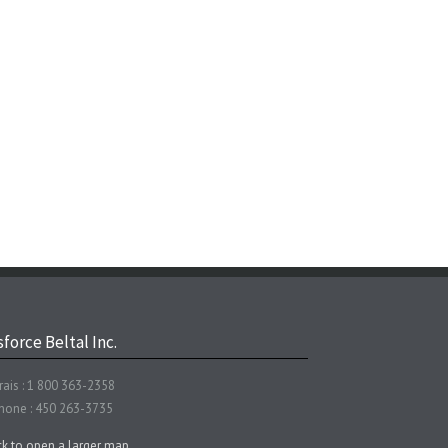
force Beltal Inc.
rais : 1 800 363-2358
hone : 450 263-3735