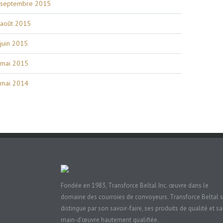
septembre 2015
août 2015
juin 2015
mai 2015
mai 2014
Fondée en 1983, Transforce Beltal Inc. œuvre dans le
domaine des courroies de convoyeurs. Transforce Beltal 
distingue par son savoir-faire, ses produits de qualité et sa
main-d’œuvre hautement qualifiée.