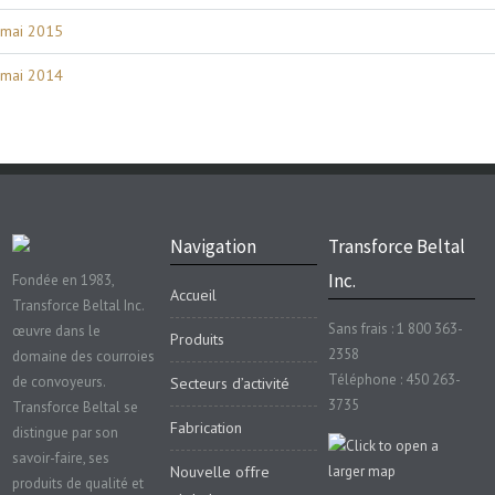
mai 2015
mai 2014
Navigation
Transforce Beltal
Inc.
Fondée en 1983,
Accueil
Transforce Beltal Inc.
Sans frais : 1 800 363-
œuvre dans le
Produits
2358
domaine des courroies
Téléphone : 450 263-
de convoyeurs.
Secteurs d’activité
3735
Transforce Beltal se
Fabrication
distingue par son
savoir-faire, ses
Nouvelle offre
produits de qualité et