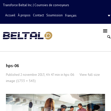
Transforce Beltal Inc. | Courroies de convoyeurs
Accueil
À propos
Contact
Soumission
Français
hps-06
hps-06
View full-size
Published
2 novembre 2013, 4 h 47 min
in
·
image (1733 × 543)