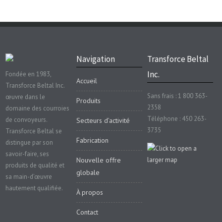
Navigation
Transforce Beltal
Inc.
Fondée en 1983,
Accueil
Transforce Beltal Inc.
Sans frais : 1 800 363-
œuvre dans le
Produits
2358
domaine des courroies
Téléphone : 450 263-
de convoyeurs.
Secteurs d’activité
3735
Transforce Beltal se
Fabrication
distingue par son
savoir-faire, ses
Nouvelle offre
produits de qualité et
globale
sa main-d’œuvre
hautement qualifiée.
À propos
Contact