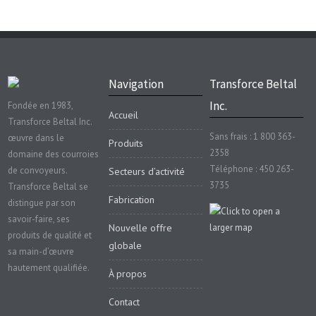
Navigation
Transforce Beltal
Inc.
Fondée en 1983,
Accueil
Transforce Beltal Inc.
Sans frais : 1 800 363-
œuvre dans le
Produits
2358
domaine des courroies
Téléphone : 450 263-
de convoyeurs.
Secteurs d’activité
3735
Transforce Beltal se
Fabrication
distingue par son
savoir-faire, ses
Nouvelle offre
produits de qualité et
globale
sa main-d’œuvre
hautement qualifiée.
À propos
Contact