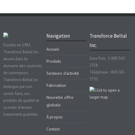
Navigation
Transforce Beltal
Inc.
Fondée en 1983,
Accueil
Transforce Beltal Inc.
Sans frais : 1 800 363-
œuvre dans le
Produits
2358
domaine des courroies
Téléphone : 450 263-
de convoyeurs.
Secteurs d’activité
3735
Transforce Beltal se
Fabrication
distingue par son
savoir-faire, ses
Nouvelle offre
produits de qualité et
globale
sa main-d’œuvre
hautement qualifiée.
À propos
Contact