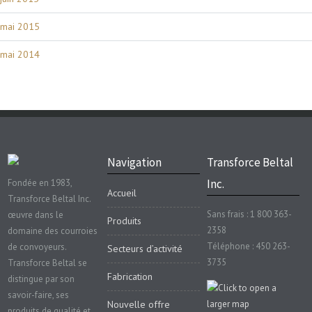
mai 2015
mai 2014
Navigation
Transforce Beltal
Inc.
Fondée en 1983,
Accueil
Transforce Beltal Inc.
Sans frais : 1 800 363-
œuvre dans le
Produits
2358
domaine des courroies
Téléphone : 450 263-
de convoyeurs.
Secteurs d’activité
3735
Transforce Beltal se
Fabrication
distingue par son
savoir-faire, ses
Nouvelle offre
produits de qualité et