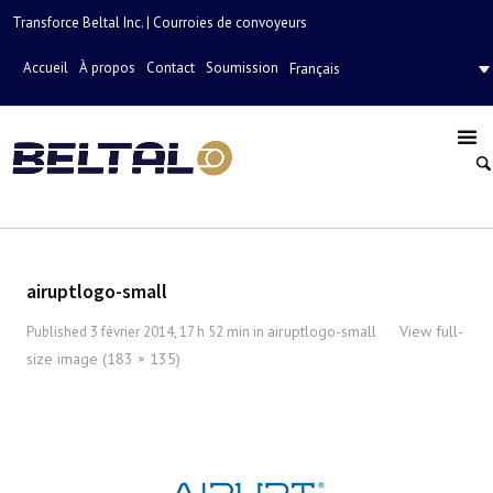
Transforce Beltal Inc. | Courroies de convoyeurs
Accueil
À propos
Contact
Soumission
Français
airuptlogo-small
airuptlogo-small
View full-
Published
3 février 2014, 17 h 52 min
in
·
size image (183 × 135)