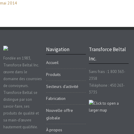
mai 2014
Navigation
Transforce Beltal
Inc.
Fondée en 1983,
Accueil
Transforce Beltal Inc.
Sans frais : 1 800 363-
œuvre dans le
Produits
2358
domaine des courroies
Téléphone : 450 263-
de convoyeurs.
Secteurs d’activité
3735
Transforce Beltal se
Fabrication
distingue par son
savoir-faire, ses
Nouvelle offre
produits de qualité et
globale
sa main-d’œuvre
hautement qualifiée.
À propos