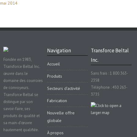
mai 2014
Navigation
Transforce Beltal
Inc.
Fondée en 1983,
Accueil
Transforce Beltal Inc.
Sans frais : 1 800 363-
œuvre dans le
Produits
2358
domaine des courroies
Téléphone : 450 263-
de convoyeurs.
Secteurs d’activité
3735
Transforce Beltal se
Fabrication
distingue par son
savoir-faire, ses
Nouvelle offre
produits de qualité et
globale
sa main-d’œuvre
hautement qualifiée.
À propos