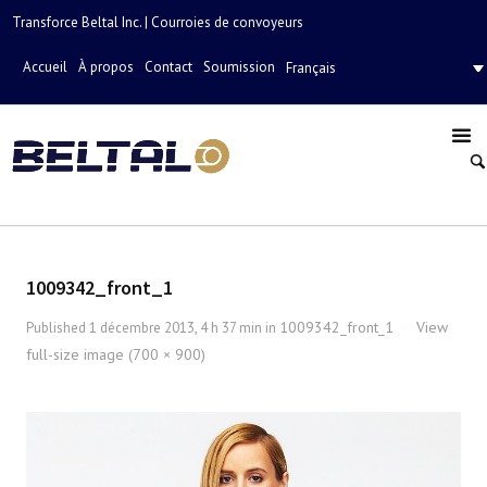
Transforce Beltal Inc. | Courroies de convoyeurs
Accueil
À propos
Contact
Soumission
Français
1009342_front_1
1009342_front_1
View
Published
1 décembre 2013, 4 h 37 min
in
·
full-size image (700 × 900)