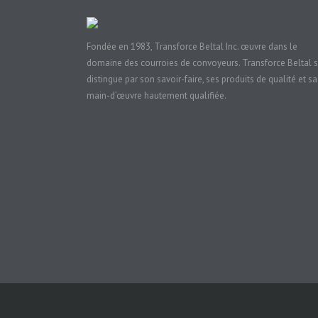
Fondée en 1983, Transforce Beltal Inc. œuvre dans le
domaine des courroies de convoyeurs. Transforce Beltal 
distingue par son savoir-faire, ses produits de qualité et sa
main-d’œuvre hautement qualifiée.