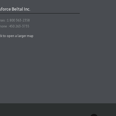
force Beltal Inc.
rais : 1 800 363-2358
hone : 450 263-3735