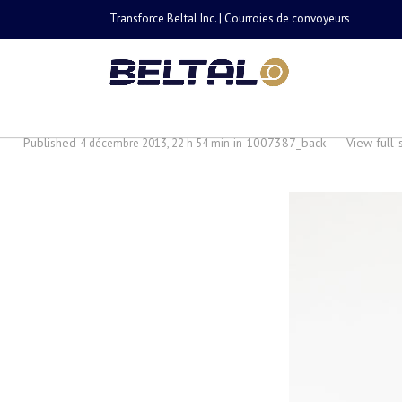
Transforce Beltal Inc. | Courroies de convoyeurs
1007387_back
Published
in
1007387_back
·
View full-
4 décembre 2013, 22 h 54 min