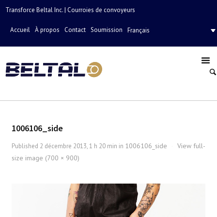
Transforce Beltal Inc. | Courroies de convoyeurs
Accueil
À propos
Contact
Soumission
Français
1006106_side
1006106_side
View full-
Published
2 décembre 2013, 1 h 20 min
in
·
size image (700 × 900)