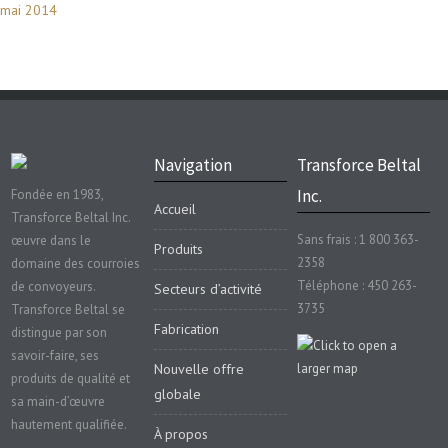
mai 2014
Navigation
Transforce Beltal
Inc.
Fondée en 1983,
Accueil
Transforce Beltal Inc.
Sans frais : 1 800 363-
œuvre dans le
Produits
2358
domaine des courroies
Téléphone : 450 263-
de convoyeurs.
Secteurs d’activité
3735
Transforce Beltal se
Fabrication
distingue par son
savoir-faire, ses
Nouvelle offre
produits de qualité et
globale
sa main-d’œuvre
hautement qualifiée.
À propos