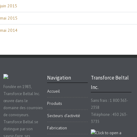
juin 2015
mai 2015
mai 2014
Navigation
Transforce Beltal
Inc.
Fondée en 1983,
Accueil
Transforce Beltal Inc.
Sans frais : 1 800 363-
œuvre dans le
Produits
2358
domaine des courroies
Téléphone : 450 263-
de convoyeurs.
Secteurs d’activité
3735
Transforce Beltal se
Fabrication
distingue par son
savoir-faire, ses