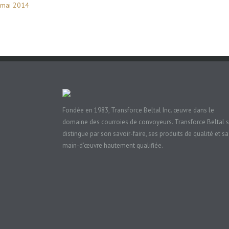
mai 2014
Fondée en 1983, Transforce Beltal Inc. œuvre dans le
domaine des courroies de convoyeurs. Transforce Beltal 
distingue par son savoir-faire, ses produits de qualité et sa
main-d’œuvre hautement qualifiée.