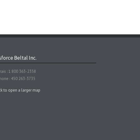
force Beltal Inc.
rais : 1 800 363-2358
hone : 450 263-3735