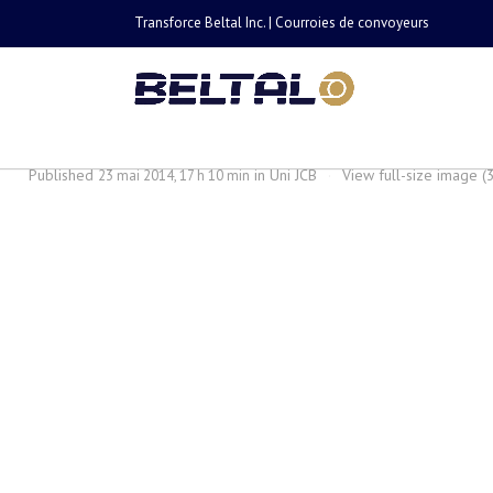
Transforce Beltal Inc. | Courroies de convoyeurs
uni-jcb
Published
in
Uni JCB
·
View full-size image (
23 mai 2014, 17 h 10 min