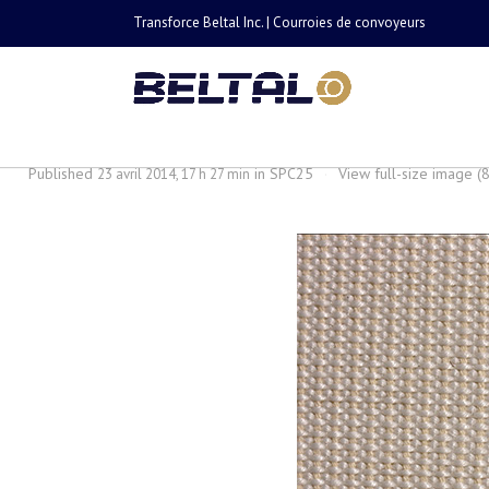
Transforce Beltal Inc. | Courroies de convoyeurs
SPC25
Published
in
SPC25
·
View full-size image (
23 avril 2014, 17 h 27 min