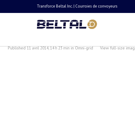
Transforce Beltal Inc. | Courroies de convoyeurs
omni-grid
Published
in
Omni-grid
·
View full-size ima
11 avril 2014, 14 h 23 min