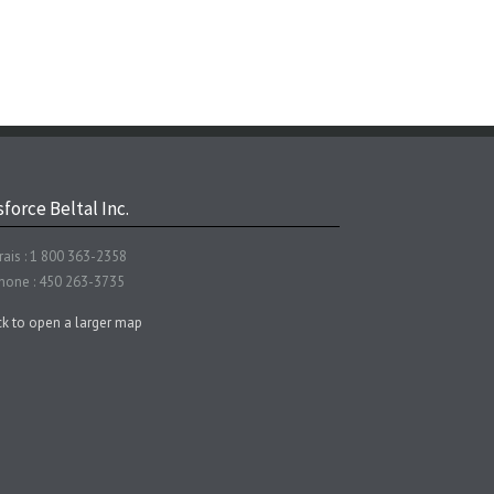
force Beltal Inc.
rais : 1 800 363-2358
hone : 450 263-3735