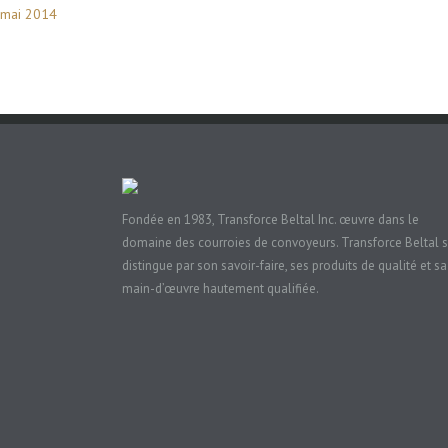
mai 2014
Fondée en 1983, Transforce Beltal Inc. œuvre dans le
domaine des courroies de convoyeurs. Transforce Beltal 
distingue par son savoir-faire, ses produits de qualité et sa
main-d’œuvre hautement qualifiée.