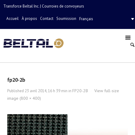
Transforce Beltal Inc. | Courroies de convoyeurs
Accueil
À propos
Contact
Soumission
Français
fp20-2b
FP20-2B
View full-size
Published
23 avril 2014, 16 h 39 min
in
·
image (800 × 400)