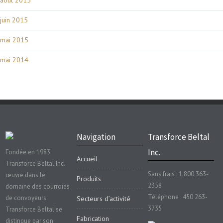
juin 2015
mai 2015
mai 2014
Navigation
Transforce Beltal
Inc.
Fondée en 1983,
Accueil
Transforce Beltal Inc.
Sans frais : 1 800 363-
œuvre dans le
Produits
2358
domaine des courroies
Téléphone : 450 263-
de convoyeurs.
Secteurs d’activité
3735
Transforce Beltal se
Fabrication
distingue par son