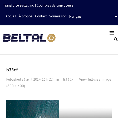
Transforce Beltal Inc. | Courroies de convoyeurs
Accueil
À propos
Contact
Soumission
Français
b33cf
B33CF
View full-size image
Published
23 avril 2014, 15 h 22 min
in
·
(800 × 400)