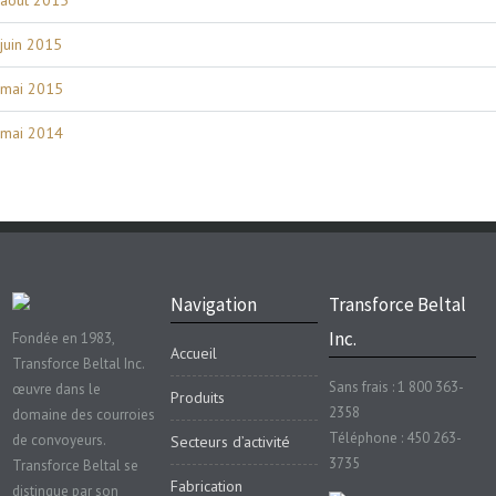
juin 2015
mai 2015
mai 2014
Navigation
Transforce Beltal
Inc.
Fondée en 1983,
Accueil
Transforce Beltal Inc.
Sans frais : 1 800 363-
œuvre dans le
Produits
2358
domaine des courroies
Téléphone : 450 263-
de convoyeurs.
Secteurs d’activité
3735
Transforce Beltal se
Fabrication
distingue par son