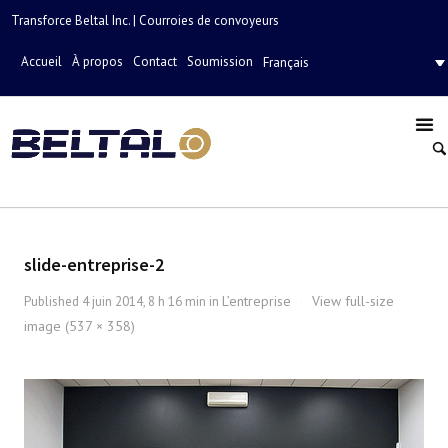
Transforce Beltal Inc. | Courroies de convoyeurs
Accueil
À propos
Contact
Soumission
Français
slide-entreprise-2
L’entreprise
View full-size
Published
4 juin 2014, 8 h 16 min
in
·
image (537 × 358)