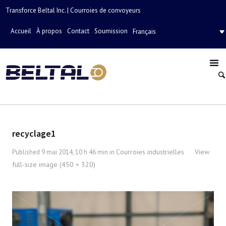
Transforce Beltal Inc. | Courroies de convoyeurs
Accueil
À propos
Contact
Soumission
Français
recyclage1
Courroies industrielles
View
Published
9 mai 2014, 10 h 46 min
in
·
full-size image (450 × 320)