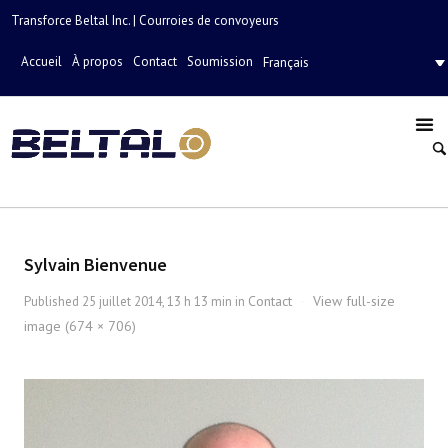
Transforce Beltal Inc. | Courroies de convoyeurs
Accueil
À propos
Contact
Soumission
Français
Sylvain Bienvenue
Contact
View full-size
Published
25 juillet 2014, 13 h 13 min
in
·
image (674 × 706)