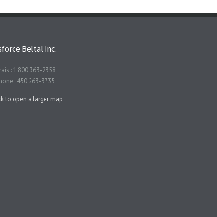
force Beltal Inc.
rais : 1 800 363-2358
hone : 450 263-3735