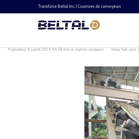
Transforce Beltal Inc. | Courroies de convoyeurs
Convoyeur de mine
Published
in
Autres secteurs
·
View full-size
8 juillet 2014, 9 h 58 min