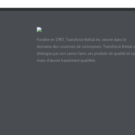
Fondée en 1983, Transforce Beltal Inc. œuvre dans le
domaine des courroies de convoyeurs. Transforce Beltal 
distingue par son savoir-faire, ses produits de qualité et sa
main-d’œuvre hautement qualifiée.